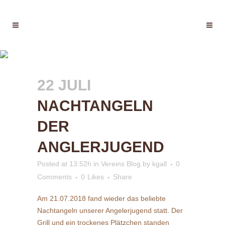
NACHTANGELN DER
ANGLERJUGEND
22 JULI
NACHTANGELN
DER
ANGLERJUGEND
Posted at 13:52h
in
Vereins Blog
by
kgall
0
Comments
0
Likes
Share
Am 21.07.2018 fand wieder das beliebte
Nachtangeln unserer Angelerjugend statt. Der
Grill und ein trockenes Plätzchen standen