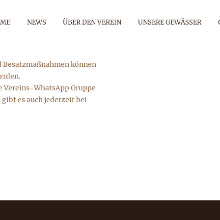
OME
NEWS
ÜBER DEN VEREIN
UNSERE GEWÄSSER
und Besatzmaßnahmen können
erden.
die Vereins-WhatsApp Gruppe
SPERRUNGEN 
ibt es auch jederzeit bei
Anglergemeinschaft Grafenrheinfeld